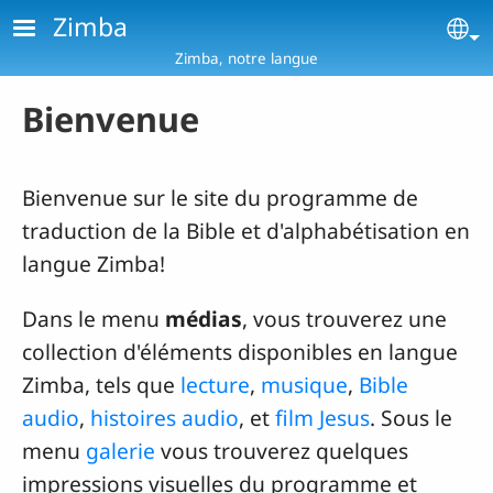
Aller au contenu principal
Zimba
Se
Zimba, notre langue
Bienvenue
Bienvenue sur le site du programme de
traduction de la Bible et d'alphabétisation en
langue Zimba!
Dans le menu
médias
, vous trouverez une
collection d'éléments disponibles en langue
Zimba, tels que
lecture
,
musique
,
Bible
audio
,
histoires audio
, et
film Jesus
. Sous le
menu
galerie
vous trouverez quelques
impressions visuelles du programme et