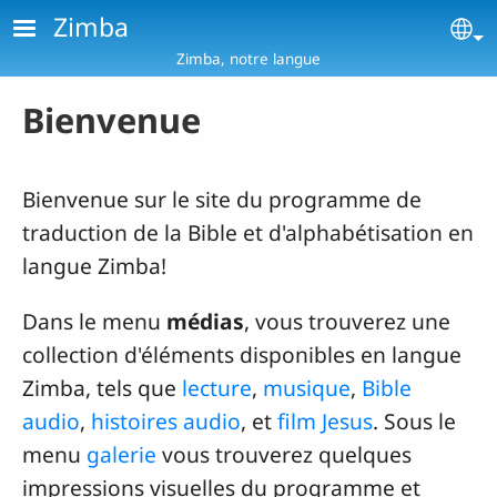
Aller au contenu principal
Zimba
Se
Zimba, notre langue
Bienvenue
Bienvenue sur le site du programme de
traduction de la Bible et d'alphabétisation en
langue Zimba!
Dans le menu
médias
, vous trouverez une
collection d'éléments disponibles en langue
Zimba, tels que
lecture
,
musique
,
Bible
audio
,
histoires audio
, et
film Jesus
. Sous le
menu
galerie
vous trouverez quelques
impressions visuelles du programme et